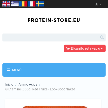
El carrito esta vacío
MENÚ
Inicio
/
Amino Acids
/
Glutamine (300g) Red Fruits - LookGoodNaked